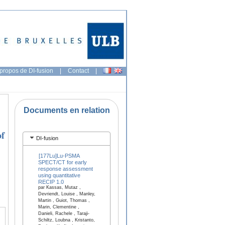
propos de DI-fusion
|
Contact
|
Documents en relation
of
DI-fusion
[177Lu]Lu-PSMA
SPECT/CT for early
response assessment
using quantitative
RECIP 1.0
par Kassas, Mutaz ,
Devriendt, Louise , Manley,
Martin , Guiot, Thomas ,
Marin, Clementine ,
Danieli, Rachele , Taraji-
Schiltz, Loubna , Kristanto,