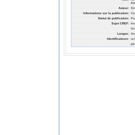
th
Auteur:
Si
Informations sur la publication:
Ca
Statut de publication:
Pu
Sujet CREF:
Im
Os
Langue:
An
Identificateurs:
ur
pb