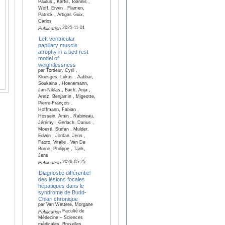
Paulus , Karfis, Ioannis ,
Woff, Erwin , Flamen,
Patrick , Artigas Guix,
Carlos
2025-11-01
Publication
Left ventricular
papillary muscle
atrophy in a bed rest
model of
weightlessness
par Tordeur, Cyril ,
Kloesges, Lukas , Aabbar,
Soukaina , Hoenemann,
Jan-Niklas , Bach, Anja ,
Aretz, Benjamin , Migeotte,
Pierre-François ,
Hoffmann, Fabian ,
Hossein, Amin , Rabineau,
Jérémy , Gerlach, Darius ,
Moestl, Stefan , Mulder,
Edwin , Jordan, Jens ,
Faoro, Vitalie , Van De
Borne, Philippe , Tank,
Jens
2026-05-25
Publication
Diagnostic différentiel
des lésions focales
hépatiques dans le
syndrome de Budd-
Chiari chronique
par Van Wettere, Morgane
Faculté de
Publication
Médecine – Sciences
médicales, Bruxelles,