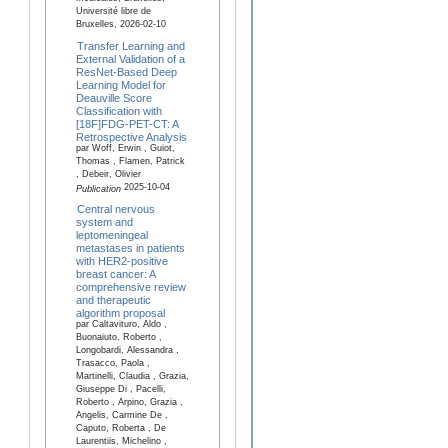
Université libre de
Bruxelles, 2026-02-10
Transfer Learning and
External Validation of a
ResNet-Based Deep
Learning Model for
Deauville Score
Classification with
[18F]FDG-PET-CT: A
Retrospective Analysis
par Woff, Erwin , Guiot,
Thomas , Flamen, Patrick
, Debeir, Olivier
2025-10-04
Publication
Central nervous
system and
leptomeningeal
metastases in patients
with HER2-positive
breast cancer: A
comprehensive review
and therapeutic
algorithm proposal
par Caltavituro, Aldo ,
Buonaiuto, Roberto ,
Longobardi, Alessandra ,
Trasacco, Paola ,
Martinelli, Claudia , Grazia,
Giuseppe Di , Pacelli,
Roberto , Arpino, Grazia ,
Angelis, Carmine De ,
Caputo, Roberta , De
Laurentiis, Michelino ,