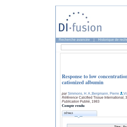
Recherche avancée
|
Historique de rec
Response to low concentration
cationized albumin
par
Simmons, H. A.
;Bergmann, Pierre
;Vi
Référence
Calcified Tissue International, 
Publication
Publié, 1983
Compte rendu
DÉTAILS
Titre:
Re