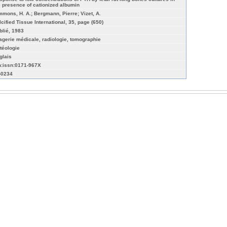
e presence of cationized albumin
mmons, H. A.; Bergmann, Pierre; Vizet, A.
lcified Tissue International, 35, page (650)
blié, 1983
agerie médicale, radiologie, tomographie
téologie
glais
n:issn:0171-967X
-0234