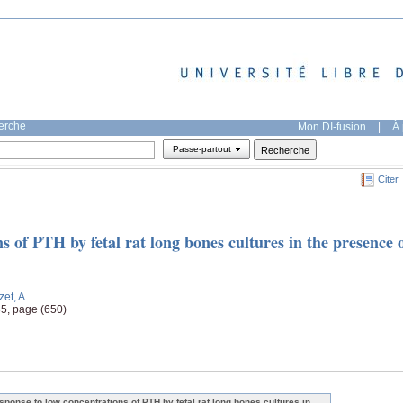
herche
Mon DI-fusion
|
À 
Passe-partout
Citer
s of PTH by fetal rat long bones cultures in the presence 
zet, A.
35, page (650)
sponse to low concentrations of PTH by fetal rat long bones cultures in