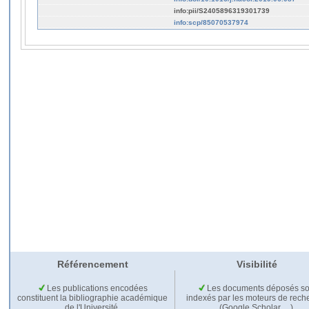
info:pii/S2405896319301739
info:scp/85070537974
Référencement
Visibilité
Les publications encodées
Les documents déposés so
constituent la bibliographie académique
indexés par les moteurs de rech
de l'Université.
(Google Scholar,…).