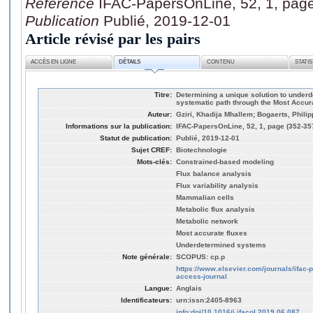
Référence
IFAC-PapersOnLine, 52, 1, pag
Publication
Publié, 2019-12-01
Article révisé par les pairs
ACCÈS EN LIGNE
DÉTAILS
CONTENU
STATI
Titre:
Determining a unique solution to under
systematic path through the Most Accur
Auteur:
Gziri, Khadija Mhallem; Bogaerts, Phili
Informations sur la publication:
IFAC-PapersOnLine, 52, 1, page (352-35
Statut de publication:
Publié, 2019-12-01
Sujet CREF:
Biotechnologie
Mots-clés:
Constrained-based modeling
Flux balance analysis
Flux variability analysis
Mammalian cells
Metabolic flux analysis
Metabolic network
Most accurate fluxes
Underdetermined systems
Note générale:
SCOPUS: cp.p
https://www.elsevier.com/journals/ifac
access-journal
Langue:
Anglais
Identificateurs:
urn:issn:2405-8963
info:doi/10.1016/j.ifacol.2019.06.087