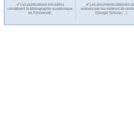
Les publications encodées
Les documents déposés so
constituent la bibliographie académique
indexés par les moteurs de rech
de l'Université.
(Google Scholar,…).