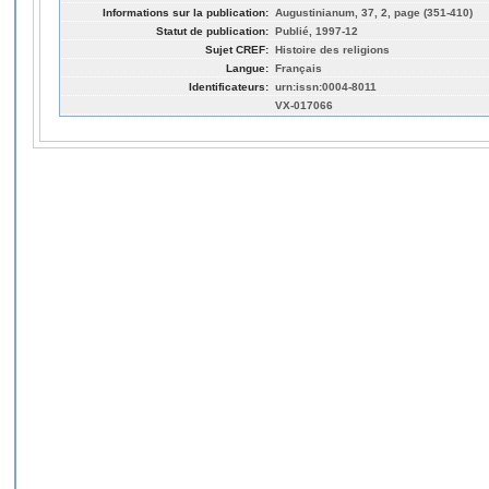
Informations sur la publication:
Augustinianum, 37, 2, page (351-410)
Statut de publication:
Publié, 1997-12
Sujet CREF:
Histoire des religions
Langue:
Français
Identificateurs:
urn:issn:0004-8011
VX-017066