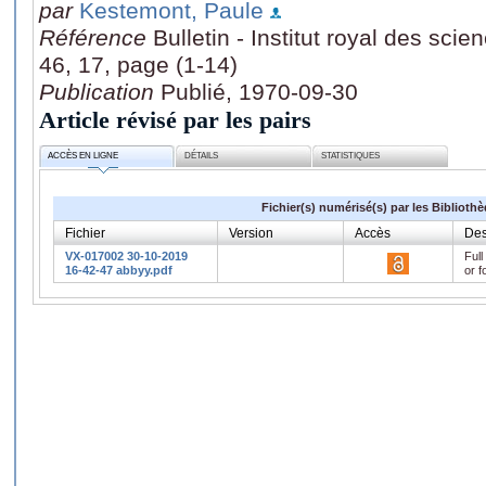
par
Kestemont, Paule
Référence
Bulletin - Institut royal des sci
46, 17, page (1-14)
Publication
Publié, 1970-09-30
Article révisé par les pairs
ACCÈS EN LIGNE
DÉTAILS
STATISTIQUES
Fichier(s) numérisé(s) par les Biblioth
Fichier
Version
Accès
Des
VX-017002 30-10-2019
Full
16-42-47 abbyy.pdf
or f