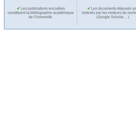
Les publications encodées
Les documents déposés so
constituent la bibliographie académique
indexés par les moteurs de rech
de l'Université.
(Google Scholar,…).