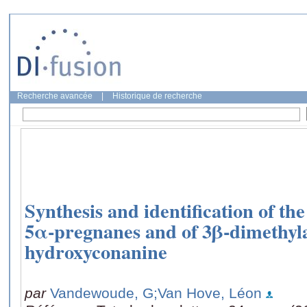
Recherche avancée
|
Historique de recherche
Synthesis and identification of th
5α-pregnanes and of 3β-dimethy
hydroxyconanine
par
Vandewoude, G
;Van Hove, Léon