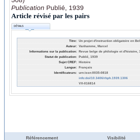
Publication
Publié, 1939
Article révisé par les pairs
DÉTAILS
Titre:
Un projet d'instruction obligatoire en Be
Auteur:
Vanhamme, Marcel
Informations sur la publication:
Revue belge de philologie et d'histoire, 
Statut de publication:
Publié, 1939
Sujet CREF:
Histoire
Langue:
Français
Identificateurs:
urn:issn:0035-0818
info:doi/10.3406/rbph.1939.1306
VX-016814
Référencement
Visibilité