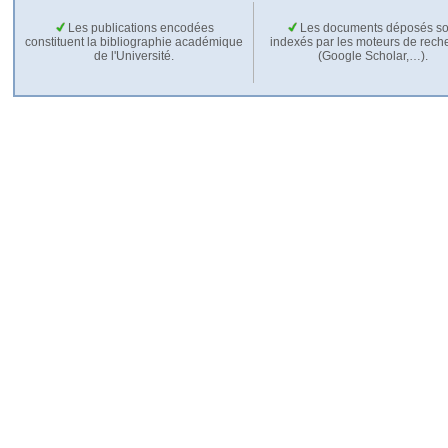
Les publications encodées
Les documents déposés so
constituent la bibliographie académique
indexés par les moteurs de rech
de l'Université.
(Google Scholar,…).