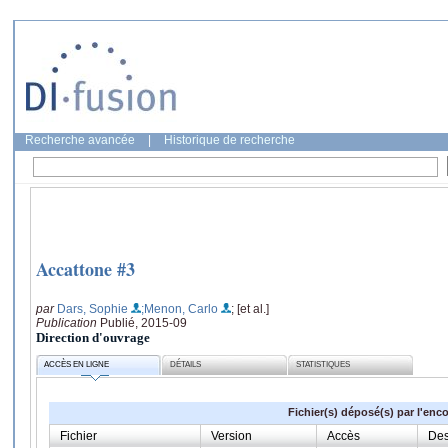
Recherche avancée
|
Historique de recherche
Accattone #3
par
Dars, Sophie
;Menon, Carlo
; [et al.]
Publication
Publié, 2015-09
Direction d'ouvrage
ACCÈS EN LIGNE
DÉTAILS
STATISTIQUES
Fichier(s) déposé(s) par l'enc
Fichier
Version
Accès
Des