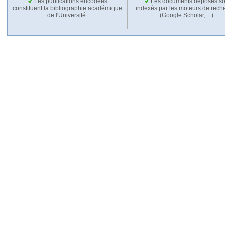
Les publications encodées
Les documents déposés so
constituent la bibliographie académique
indexés par les moteurs de rech
de l'Université.
(Google Scholar,…).