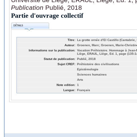
Publication
Publié, 2018
Partie d'ouvrage collectif
DÉTAILS
Titre:
La grotte ornée d’El Castillo (Cantabrie,
Auteur:
Groenen, Marc; Groenen, Marie-Christin
Informations sur la publication:
Vocation Préhistoire. Hommage à Jean-M
Liège, ERAUL, Liège, Ed. 1, page (135-1
Statut de publication:
Publié, 2018
Sujet CREF:
Préhistoire des civilisations
Epistémologie
Sciences humaines
Arts
Note edition:
1
Langue:
Français