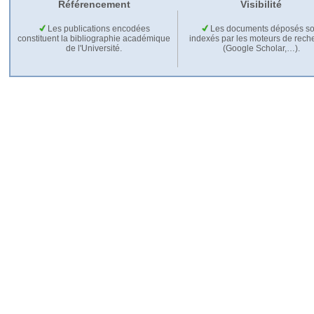
Référencement
Visibilité
Les publications encodées
Les documents déposés so
constituent la bibliographie académique
indexés par les moteurs de rech
de l'Université.
(Google Scholar,…).