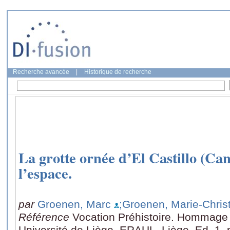
Recherche avancée
|
Historique de recherche
La grotte ornée d’El Castillo (Can
l’espace.
par
Groenen, Marc
;Groenen, Marie-Chris
Référence
Vocation Préhistoire. Hommage 
Université de Liège, ERAUL, Liège, Ed. 1,