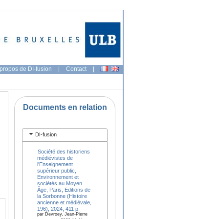
propos de DI-fusion
|
Contact
|
Documents en relation
DI-fusion
Société des historiens
médiévistes de
l'Enseignement
supérieur public,
Environnement et
sociétés au Moyen
Âge, Paris, Editions de
la Sorbonne (Histoire
ancienne et médiévale,
196), 2024, 411 p.
par Devroey, Jean-Pierre