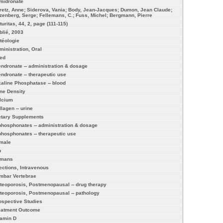
midronate
retz, Anne; Siderova, Vania; Body, Jean-Jacques; Dumon, Jean Claude;
zenberg, Serge; Fellemans, C.; Fuss, Michel; Bergmann, Pierre
turitas, 44, 2, page (111-115)
blié, 2003
téologie
ministration, Oral
ed
endronate -- administration & dosage
endronate -- therapeutic use
kaline Phosphatase -- blood
ne Density
lcium
llagen -- urine
etary Supplements
phosphonates -- administration & dosage
phosphonates -- therapeutic use
male
p
mans
jections, Intravenous
mbar Vertebrae
teoporosis, Postmenopausal -- drug therapy
teoporosis, Postmenopausal -- pathology
ospective Studies
eatment Outcome
tamin D