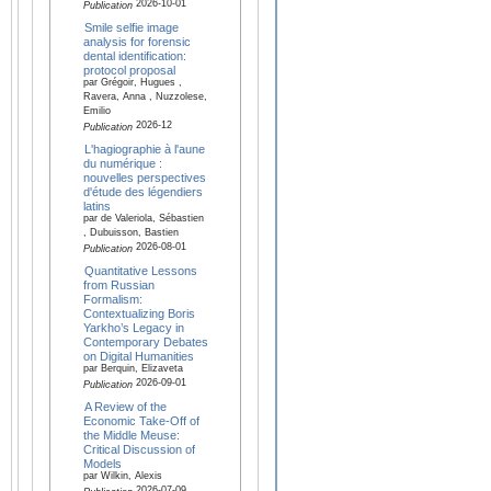
2026-10-01
Publication
Smile selfie image
analysis for forensic
dental identification:
protocol proposal
par Grégoir, Hugues ,
Ravera, Anna , Nuzzolese,
Emilio
2026-12
Publication
L'hagiographie à l'aune
du numérique :
nouvelles perspectives
d'étude des légendiers
latins
par de Valeriola, Sébastien
, Dubuisson, Bastien
2026-08-01
Publication
Quantitative Lessons
from Russian
Formalism:
Contextualizing Boris
Yarkho’s Legacy in
Contemporary Debates
on Digital Humanities
par Berquin, Elizaveta
2026-09-01
Publication
A Review of the
Economic Take-Off of
the Middle Meuse:
Critical Discussion of
Models
par Wilkin, Alexis