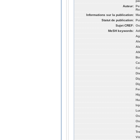
pa
Auteur:
Pe
Ro
Informations sur la publication:
Ma
Statut de publication:
Pu
Sujet CREF:
Os
MeSH keywords:
Ad
Ag
Al
Al
Al
Bo
Ca
Co
Di
Di
Di
Fe
Hi
Hu
In
Lu
Os
Os
Pr
Tr
Vi