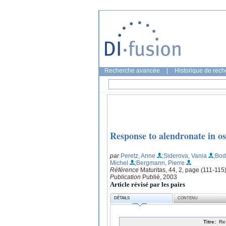
Recherche avancée
|
Historique de rec
Response to alendronate in o
par
Peretz, Anne
;Siderova, Vania
;Bod
Michel
;Bergmann, Pierre
Référence
Maturitas, 44, 2, page (111-115
Publication
Publié, 2003
Article révisé par les pairs
DÉTAILS
CONTENU
Titre:
Re