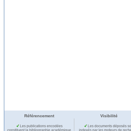
Référencement
Visibilité
Les publications encodées
Les documents déposés so
constituent la bibliographie académique
indexés par les moteurs de rech