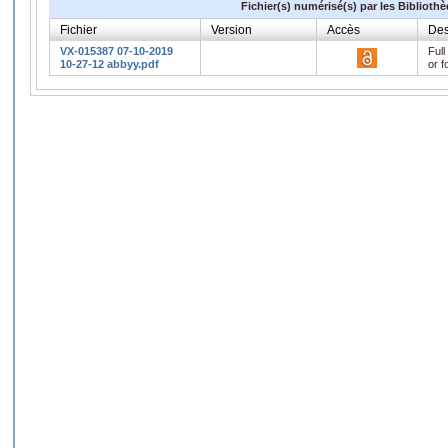
Fichier(s) numérisé(s) par les Biblioth
Fichier
Version
Accès
Des
VX-015387 07-10-2019
Full
10-27-12 abbyy.pdf
or f