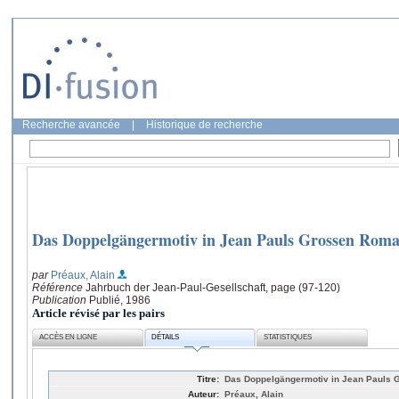
Recherche avancée
|
Historique de recherche
Das Doppelgängermotiv in Jean Pauls Grossen Rom
par
Préaux, Alain
Référence
Jahrbuch der Jean-Paul-Gesellschaft, page (97-120)
Publication
Publié, 1986
Article révisé par les pairs
ACCÈS EN LIGNE
DÉTAILS
STATISTIQUES
Titre:
Das Doppelgängermotiv in Jean Pauls
Auteur:
Préaux, Alain