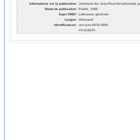
Informations sur la publication:
Jahrbuch der Jean-Paul-Gesellschaft, p
Statut de publication:
Publié, 1986
Sujet CREF:
Littérature générale
Langue:
Allemand
Identificateurs:
urn:issn:0075-3580
VX-016570