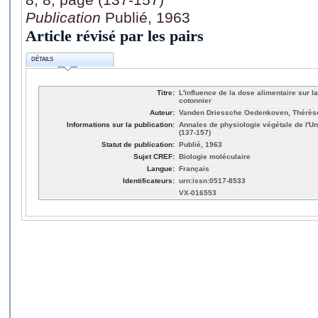
Publication
Publié, 1963
Article révisé par les pairs
DÉTAILS
Titre:
L'influence de la dose alimentaire sur la
cotonnier
Auteur:
Vanden Driessche Oedenkoven, Thérès
Informations sur la publication:
Annales de physiologie végétale de l'Uni
(137-157)
Statut de publication:
Publié, 1963
Sujet CREF:
Biologie moléculaire
Langue:
Français
Identificateurs:
urn:issn:0517-8533
VX-016553