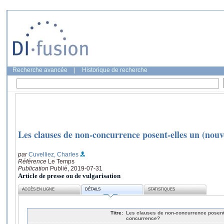
Recherche avancée
|
Historique de recherche
Les clauses de non-concurrence posent-elles un (nou
par
Cuvelliez, Charles
Référence
Le Temps
Publication
Publié, 2019-07-31
Article de presse ou de vulgarisation
ACCÈS EN LIGNE
DÉTAILS
STATISTIQUES
Titre:
Les clauses de non-concurrence posent
concurrence?