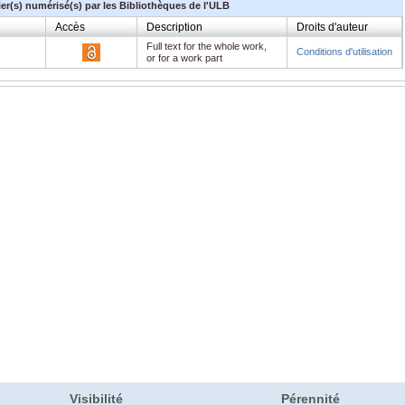
ier(s) numérisé(s) par les Bibliothèques de l'ULB
Accès
Description
Droits d'auteur
Full text for the whole work,
Conditions d'utilisation
or for a work part
Visibilité
Pérennité