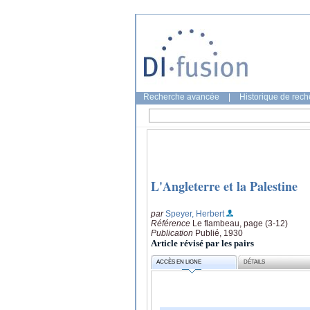
Recherche avancée
|
Historique de rec
L'Angleterre et la Palestine
par
Speyer, Herbert
Référence
Le flambeau, page (3-12)
Publication
Publié, 1930
Article révisé par les pairs
ACCÈS EN LIGNE
DÉTAILS