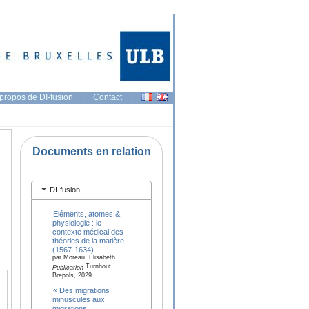
propos de DI-fusion
|
Contact
|
Documents en relation
DI-fusion
Eléments, atomes &
physiologie : le
contexte médical des
théories de la matière
(1567-1634)
par Moreau, Elisabeth
Turnhout,
Publication
Brepols, 2029
« Des migrations
minuscules aux
migrations