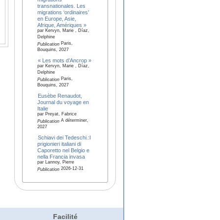
transnationales. Les
migrations ‘ordinaires’
en Europe, Asie,
Afrique, Amériques »
par Kervyn, Marie , Díaz,
Delphine
Paris,
Publication
Bouquins, 2027
« Les mots d’Ancrop »
par Kervyn, Marie , Díaz,
Delphine
Paris,
Publication
Bouquins, 2027
Eusèbe Renaudot,
Journal du voyage en
Italie
par Preyat, Fabrice
A déterminer,
Publication
2027
Schiavi dei Tedeschi.:I
prigionieri italiani di
Caporetto nel Belgio e
nella Francia invasa
par Lannoy, Pierre
2026-12-31
Publication
Facilité