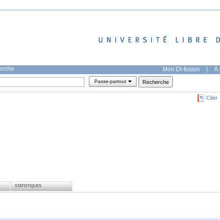
herche
Mon DI-fusion
|
À 
Passe-partout
Citer
STATISTIQUES