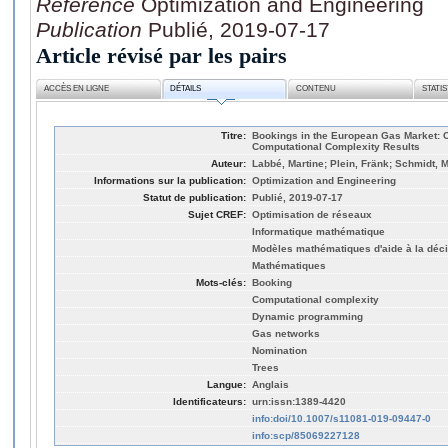
Référence
Optimization and Engineering
Publication
Publié, 2019-07-17
Article révisé par les pairs
ACCÈS EN LIGNE
DÉTAILS
CONTENU
STATI
Titre:
Bookings in the European Gas Market: Ch
Computational Complexity Results
Auteur:
Labbé, Martine; Plein, Fränk; Schmidt, M
Informations sur la publication:
Optimization and Engineering
Statut de publication:
Publié, 2019-07-17
Sujet CREF:
Optimisation de réseaux
Informatique mathématique
Modèles mathématiques d'aide à la déc
Mathématiques
Mots-clés:
Booking
Computational complexity
Dynamic programming
Gas networks
Nomination
Trees
Langue:
Anglais
Identificateurs:
urn:issn:1389-4420
info:doi/10.1007/s11081-019-09447-0
info:scp/85069227128