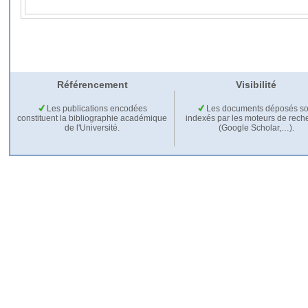
Référencement
Visibilité
Les publications encodées
Les documents déposés so
constituent la bibliographie académique
indexés par les moteurs de rech
de l'Université.
(Google Scholar,…).