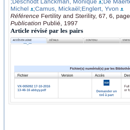
;Deschodt Lanckman, Monique
;De Maerte
Michel
;Camus, Mickaël
;Englert, Yvon
Référence
Fertility and Sterility, 67, 6, pa
Publication
Publié, 1997
Article révisé par les pairs
ACCÈS EN LIGNE
DÉTAILS
CONTENU
STATI
Fichier(s) numérisé(s) par les Biblioth
Fichier
Version
Accès
Des
VX-005092 17-10-2016
Full
13-46-16 abbyy.pdf
or f
Demander un
tiré à part