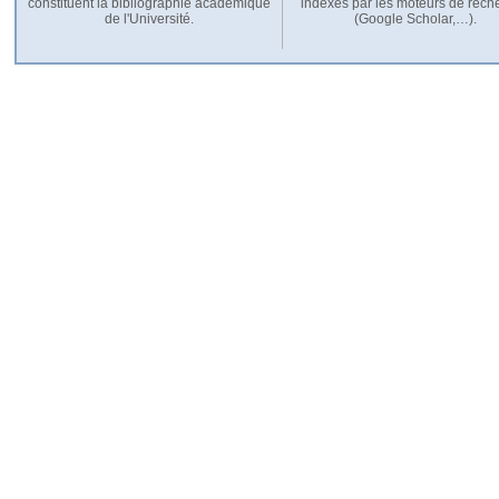
constituent la bibliographie académique
indexés par les moteurs de rech
de l'Université.
(Google Scholar,…).