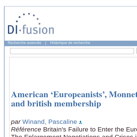
Recherche avancée
|
Historique de recherche
American ‘Europeanists’, Monnet
and british membership
par
Winand, Pascaline
Référence
Britain's Failure to Enter the 
The Enlargement Negotiations and Crises i