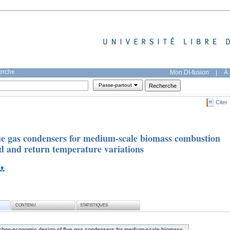
herche
Mon DI-fusion
|
À 
Passe-partout
Citer
ue gas condensers for medium-scale biomass combustion
d and return temperature variations
CONTENU
STATISTIQUES
chno-economic design of flue gas condensers for medium-scale biomass