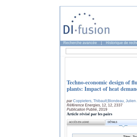
Recherche avancée
|
Historique de rec
Techno-economic design of fl
plants: Impact of heat deman
par
Coppieters, Thibault
;Blondeau, Julien
Référence
Energies, 12, 12, 2337
Publication
Publié, 2019
Article révisé par les pairs
ACCÈS EN LIGNE
DÉTAILS
Titre:
Te