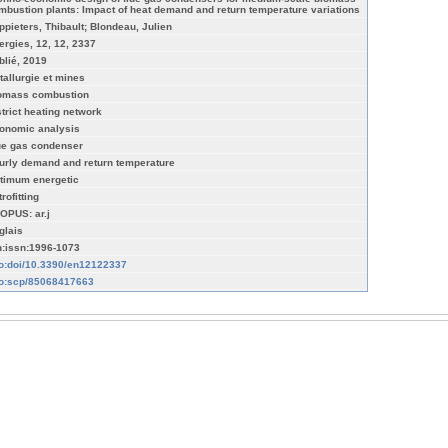
mbustion plants: Impact of heat demand and return temperature variations
ppieters, Thibault; Blondeau, Julien
ergies, 12, 12, 2337
blié, 2019
tallurgie et mines
omass combustion
strict heating network
onomic analysis
ue gas condenser
urly demand and return temperature
timum energetic
rofitting
OPUS: ar.j
glais
n:issn:1996-1073
fo:doi/10.3390/en12122337
fo:scp/85068417663