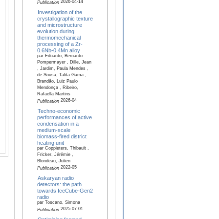
2026-04-14
Publication
Investigation of the
crystallographic texture
and microstructure
evolution during
thermomechanical
processing of a Zr-
0.6Nb-0.4Mn alloy
par Eduardo, Bernardo
Pompermayer , Dille, Jean
, Jardim, Paula Mendes ,
de Sousa, Talita Gama ,
Brandão, Luiz Paulo
Mendonça , Ribeiro,
Rafaella Martins
2026-04
Publication
Techno-economic
performances of active
condensation in a
medium-scale
biomass-fired district
heating unit
par Coppieters, Thibault ,
Fricker, Jérémie ,
Blondeau, Julien
2022-05
Publication
Askaryan radio
detectors: the path
towards IceCube-Gen2
radio
par Toscano, Simona
2025-07-01
Publication