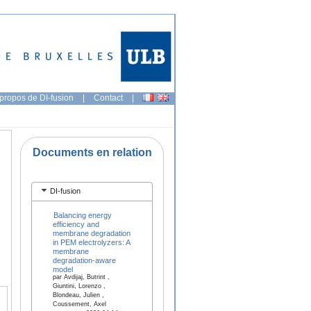
propos de DI-fusion
|
Contact
|
Documents en relation
DI-fusion
Balancing energy
efficiency and
membrane degradation
in PEM electrolyzers: A
membrane
degradation-aware
model
par Avdijaj, Butrint ,
Giuntini, Lorenzo ,
Blondeau, Julien ,
Coussement, Axel