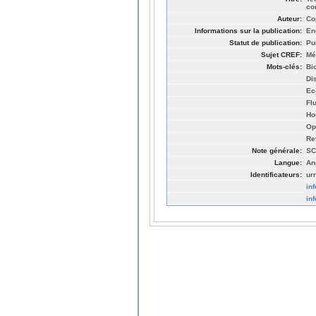
co
Auteur:
Co
Informations sur la publication:
En
Statut de publication:
Pu
Sujet CREF:
Mé
Mots-clés:
Bi
Di
Ec
Fl
Ho
Op
Ret
Note générale:
SC
Langue:
An
Identificateurs:
ur
in
in