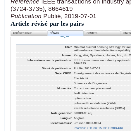
Référence
IEEE transactions on industry ap
(3724-3735), 8664619
Publication
Publié, 2019-07-01
Article révisé par les pairs
ACCÈS EN LIGNE
DÉTAILS
CONTENU
STATI
Titre:
Minimal current sensing strategy for sw
with enhanced fault-detection capability
Auteur:
Peng, Wei; Gyselinck, Johan; Ahn, Jin 
Informations sur la publication:
IEEE transactions on industry applicatio
8664619
Statut de publication:
Publié, 2019-07-01
Sujet CREF:
Enseignement des sciences de l'ingéni
Electricité
Sciences de l'ingénieur
Mots-clés:
Current sensor placement
fault detection
optimization
pulsewidth modulation (PWM)
switch reluctance machines (SRMs)
Note générale:
SCOPUS: ar.j
Langue:
Anglais
Identificateurs:
urn:issn:0093-9994
info:doi/10.1109/TIA.2019.2904433