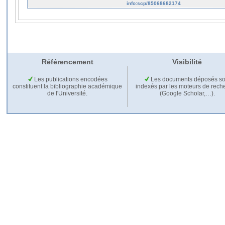
info:scp/85068682174
Référencement
Visibilité
Les publications encodées
Les documents déposés so
constituent la bibliographie académique
indexés par les moteurs de rech
de l'Université.
(Google Scholar,…).