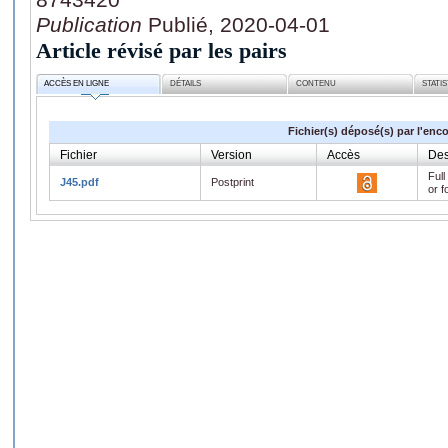
Publication
Publié, 2020-04-01
Article révisé par les pairs
ACCÈS EN LIGNE
DÉTAILS
CONTENU
STATI
Fichier(s) déposé(s) par l'enc
Fichier
Version
Accès
Des
Full
J45.pdf
Postprint
or f