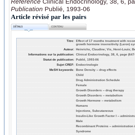
Référence
Clinical Endocrinology, 38, 6, p
Publication
Publié, 1993-06
Article révisé par les pairs
DÉTAILS
CONTENU
Titre:
Effect of 17 months treatment with recom
growth hormone insensitivity (Laron) s
Auteur:
Heinrichs, Claudine; Vis, Henri-Louis; 
Informations sur la publication:
Clinical Endocrinology, 38, 6, page (647
Statut de publication:
Publié, 1993-06
Sujet CREF:
Endocrinologie
MeSH keywords:
Bone Density -- drug effects
Child
Drug Administration Schedule
Female
Growth Disorders -- drug therapy
Growth Disorders -- metabolism
Growth Hormone -- metabolism
Humans
Injections, Subcutaneous
Insulin-Like Growth Factor I -- administ
Male
Recombinant Proteins -- administration
Syndrome