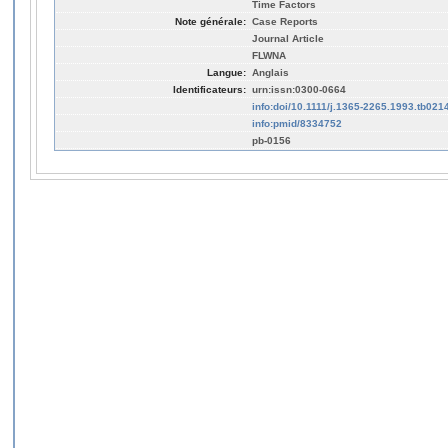
Time Factors
Note générale:
Case Reports
Journal Article
FLWNA
Langue:
Anglais
Identificateurs:
urn:issn:0300-0664
info:doi/10.1111/j.1365-2265.1993.tb021
info:pmid/8334752
pb-0156