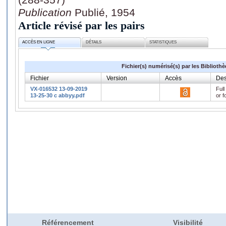
Publication
Publié, 1954
Article révisé par les pairs
ACCÈS EN LIGNE
DÉTAILS
STATISTIQUES
Fichier(s) numérisé(s) par les Biblioth
Fichier
Version
Accès
Des
VX-016532 13-09-2019
Full
13-25-30 c abbyy.pdf
or f
Référencement
Visibilité