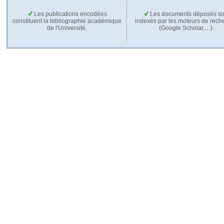
Les publications encodées
Les documents déposés so
constituent la bibliographie académique
indexés par les moteurs de rech
de l'Université.
(Google Scholar,…).