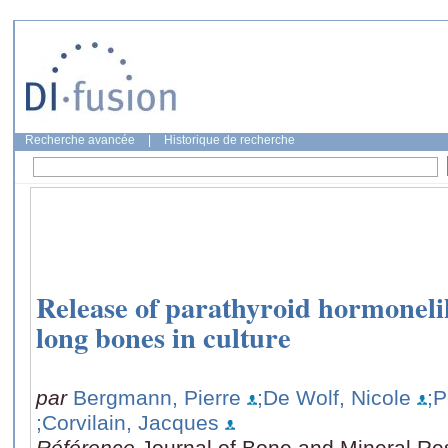
Recherche avancée
|
Historique de recherche
Release of parathyroid hormonelik
long bones in culture
par
Bergmann, Pierre
;De Wolf, Nicole
;P
;Corvilain, Jacques
Référence
Journal of Bone and Mineral Re