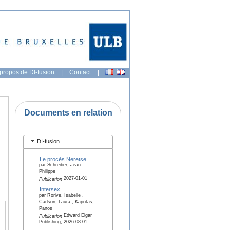
propos de DI-fusion
|
Contact
|
Documents en relation
DI-fusion
Le procès Neretse
par Schreiber, Jean-
Philippe
2027-01-01
Publication
Intersex
par Rorive, Isabelle ,
Carlson, Laura , Kapotas,
Panos
Edward Elgar
Publication
Publishing, 2026-08-01