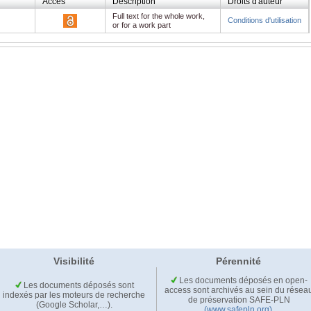
Accès
Description
Droits d'auteur
Full text for the whole work,
Conditions d'utilisation
or for a work part
Visibilité
Pérennité
Les documents déposés en open-
Les documents déposés sont
access sont archivés au sein du résea
indexés par les moteurs de recherche
de préservation SAFE-PLN
(Google Scholar,…).
(www.safepln.org)
.