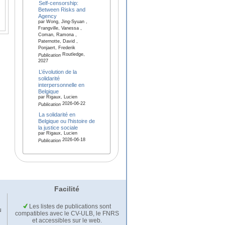
Self-censorship:
Between Risks and
Agency
par Wong, Jing-Syuan ,
Frangville, Vanessa ,
Coman, Ramona ,
Paternotte, David ,
Ponjaert, Frederik
Routledge,
Publication
2027
L’évolution de la
solidarité
interpersonnelle en
Belgique
par Rigaux, Lucien
2026-06-22
Publication
La solidarité en
Belgique ou l’histoire de
la justice sociale
par Rigaux, Lucien
2026-06-18
Publication
Facilité
Les listes de publications sont
u
compatibles avec le CV-ULB, le FNRS
et accessibles sur le web.