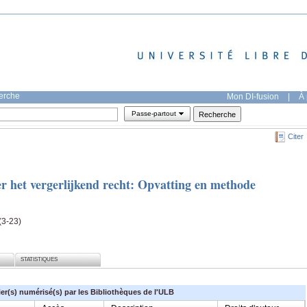
herche
Mon DI-fusion
|
À 
Passe-partout
Citer
r het vergerlijkend recht: Opvatting en methode
(3-23)
STATISTIQUES
ier(s) numérisé(s) par les Bibliothèques de l'ULB