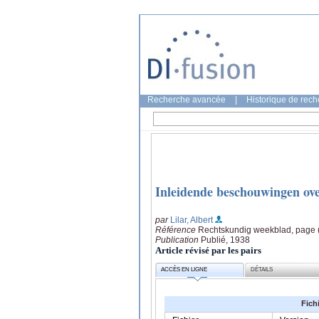
Recherche avancée
|
Historique de rec
Inleidende beschouwingen ove
par
Lilar, Albert
Référence
Rechtskundig weekblad, page 
Publication
Publié, 1938
Article révisé par les pairs
ACCÈS EN LIGNE
DÉTAILS
Fich