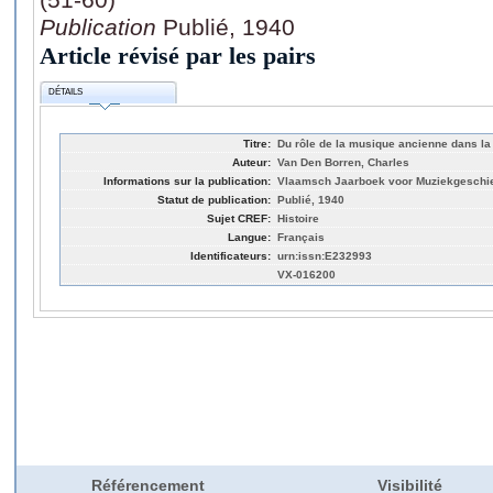
Publication
Publié, 1940
Article révisé par les pairs
DÉTAILS
Titre:
Du rôle de la musique ancienne dans la
Auteur:
Van Den Borren, Charles
Informations sur la publication:
Vlaamsch Jaarboek voor Muziekgeschied
Statut de publication:
Publié, 1940
Sujet CREF:
Histoire
Langue:
Français
Identificateurs:
urn:issn:E232993
VX-016200
Référencement
Visibilité