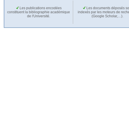
Les publications encodées
Les documents déposés so
constituent la bibliographie académique
indexés par les moteurs de rech
de l'Université.
(Google Scholar,…).