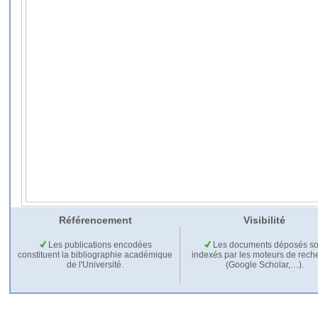
Référencement
Visibilité
Les publications encodées
Les documents déposés so
constituent la bibliographie académique
indexés par les moteurs de rech
de l'Université.
(Google Scholar,…).