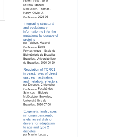
Forest, Félix , de la
Estrella, Manuel ,
Marcussen, Thomas ,
Hardy, Olivier J.
2026-06
Publication
Integrating structural
and evolutionary
information to infer the
mutational landscape of
proteins
par Tsishyn, Matsvei
Ecole
Publication
Polytechnique – Ecole de
Bioingénierie de Bruxelles,
Bruxelles, Université libre
de Bruxelles, 2026-06-29
Regulation of TORC1
in yeast: roles of direct
upstream activators
and metabolic effectors
par Dereppe, Christopher
Faculté des
Publication
Sciences – Biologie
Moléculaire, Bruxelles,
Université libre de
Bruxelles, 2026-07-06
Epigenetic landscapes
in human pancreatic
islets reveal distinct
drivers for adaptation
to age and type 2
diabetes
par Maurin, Lucas ,