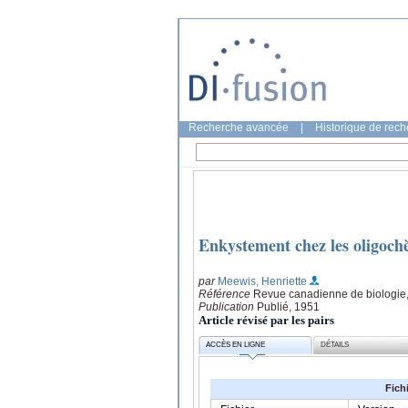
Recherche avancée
|
Historique de rec
Enkystement chez les oligoch
par
Meewis, Henriette
Référence
Revue canadienne de biologie,
Publication
Publié, 1951
Article révisé par les pairs
ACCÈS EN LIGNE
DÉTAILS
Fich