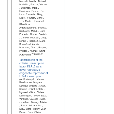
Marselli, Lorella , Boissel,
Mathilde , Pascat, Vincent
, Suleiman, Mara ,
Henriques, Emma , De
Luca, Carmela , Ning,
Lijiao , Fourcot, Marie ,
Tesi, Marta , Toussaint,
Bénédicte ,
Amanzougarene, Souhila ,
Derhourhi, Mehdi , Oger,
Frédérik , Burdet, Frederic
, Canouil, Mickaël , Cnop,
Miriam , Ibberson, Mark ,
Bonnefond, Amélie ,
Marchetti, Piero , Froguel,
Philippe , Khamis, Amna
2026-06-03
Publication
Identification of the
cellular transcription
factor KLF16 as a
novel repressive
epigenetic repressor of
HIV-1 transcription
par Santangelo, Marion ,
Bendoumou, Maryam ,
Dutilleul, Antoine , Khalfi,
Soumia , Plant, Estelle ,
Ngassaki-Yoka, Christ-
Dominique , Pilosio, Lisa ,
Vanhulle, Caroline , Dias,
Jonathan , Marray, Tristan
, Fattaccioli, Antoine ,
Dieu, Marc , Routy, Jean-
Pierre , Rohr, Olivier ,