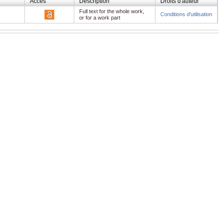
Accès
Description
Droits d'auteur
Full text for the whole work,
Conditions d'utilisation
or for a work part