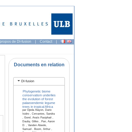
propos de DI-fusion
|
Contact
|
Documents en relation
DI-fusion
Phylogenetic biome
conservatism underlies
the evolution of forest
palaeoendemic legume
trees in tropical Africa
par Ojeda Alayon, Dario
Isidro , Cervantes, Sandra
, Gorel, Anaïs Pasiphaé ,
Dauby, Gilles , Pan, Aaron
D. , Vanden Abeele,
Samuel , Boom, Arthur ,