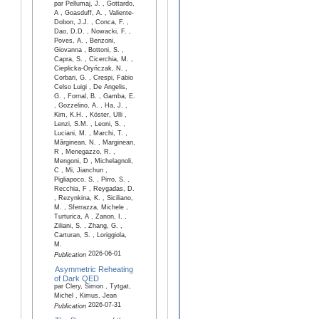
par Pellumaj, J. , Gottardo,
A , Goasduff, A. , Valiente-
Dobon, J.J. , Conca, F. ,
Dao, D.D. , Nowacki, F. ,
Poves, A. , Benzoni,
Giovanna , Bottoni, S. ,
Capra, S. , Cicerchia, M. ,
Cieplicka-Oryńczak, N. ,
Corbari, G. , Crespi, Fabio
Celso Luigi , De Angelis,
G. , Fornal, B. , Gamba, E.
, Gozzelino, A. , Ha, J. ,
Kim, K.H. , Köster, Ulli ,
Lenzi, S.M. , Leoni, S. ,
Luciani, M. , Marchi, T. ,
Mărginean, N. , Marginean,
R , Menegazzo, R. ,
Mengoni, D , Michelagnoli,
C , Mi, Jianchun ,
Pigliapoco, S. , Pirro, S. ,
Recchia, F , Reygadas, D.
, Rezynkina, K. , Siciliano,
M. , Sferrazza, Michele ,
Turturica, A , Zanon, I. ,
Ziliani, S. , Zhang, G. ,
Carturan, S. , Loriggiola,
M.
2026-06-01
Publication
Asymmetric Reheating
of Dark QED
par Clery, Simon , Tytgat,
Michel , Kimus, Jean
2026-07-31
Publication