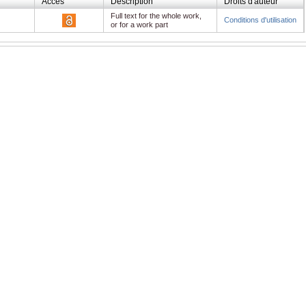
Accès
Description
Droits d'auteur
Full text for the whole work,
Conditions d'utilisation
or for a work part