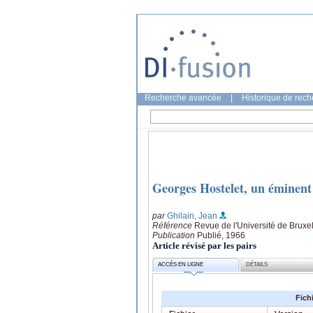
Recherche avancée
|
Historique de rec
Georges Hostelet, un éminent
par
Ghilain, Jean
Référence
Revue de l'Université de Bruxel
Publication
Publié, 1966
Article révisé par les pairs
ACCÈS EN LIGNE
DÉTAILS
Fich