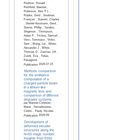
Redmer, Ronald ,
Rethfeld, Baerbel ,
Robinson, Alex P L ,
Röpke, Gerd , Soubiran,
François , Starrett, Charles
, Steinle-Neumann, Gerd ,
Sterne, Phillip , Tanaka,
Shigenori , Thompson,
Aidan P , Trickey, Samuel ,
Vinci, Tommaso , Vinko,
Sam , Wang, Lei , White,
Alexander J , White,
Thomas G , Zastrau, Ulf ,
Zurek, Eva , Tolias,
Panagiotis
2026-07-15
Publication
Methods comparison
for the emittance
computation of a
charged particle beam
in a lithium-like
magnetic lens and
comparison of different
degrader systems
par Mannie-Corbisier,
Marie , Hernalsteens,
Cédric , Pauly, Nicolas
2026-09
Publication
Development of
deformed intruder
structures along the
N=50 magic number:
Insights from 83Se