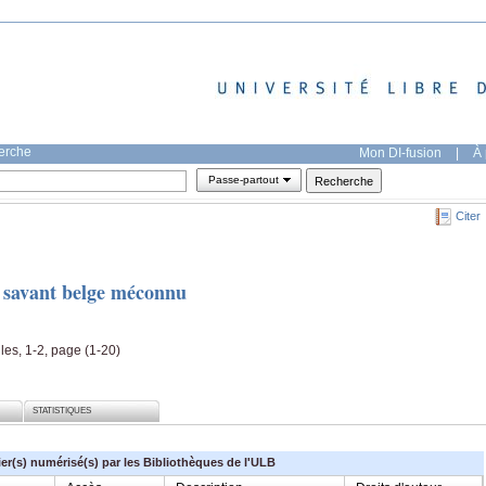
herche
Mon DI-fusion
|
À 
Passe-partout
Citer
 savant belge méconnu
les, 1-2, page (1-20)
STATISTIQUES
ier(s) numérisé(s) par les Bibliothèques de l'ULB