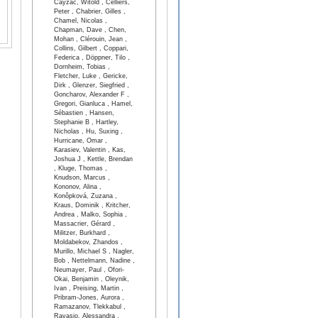
Cayzac, Witold , Celliers,
Peter , Chabrier, Gilles ,
Chamel, Nicolas ,
Chapman, Dave , Chen,
Mohan , Clérouin, Jean ,
Collins, Gilbert , Coppari,
Federica , Döppner, Tilo ,
Dornheim, Tobias ,
Fletcher, Luke , Gericke,
Dirk , Glenzer, Siegfried ,
Goncharov, Alexander F ,
Gregori, Gianluca , Hamel,
Sébastien , Hansen,
Stephanie B , Hartley,
Nicholas , Hu, Suxing ,
Hurricane, Omar ,
Karasiev, Valentin , Kas,
Joshua J , Kettle, Brendan
, Kluge, Thomas ,
Knudson, Marcus ,
Kononov, Alina ,
Konôpková, Zuzana ,
Kraus, Dominik , Kritcher,
Andrea , Malko, Sophia ,
Massacrier, Gérard ,
Militzer, Burkhard ,
Moldabekov, Zhandos ,
Murillo, Michael S , Nagler,
Bob , Nettelmann, Nadine ,
Neumayer, Paul , Ofori-
Okai, Benjamin , Oleynik,
Ivan , Preising, Martin ,
Pribram-Jones, Aurora ,
Ramazanov, Tlekkabul ,
Ravasio, Alessandra ,