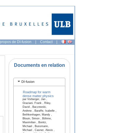
propos de DI-fusion
|
Contact
|
Documents en relation
DI-fusion
Roadmap for warm
dense matter physics
par Vorberger, Jan ,
Graziani, Frank , Riley,
David , Baczewski,
Andrew , Baraffe, Isabelle ,
Bethkenhagen, Mandy ,
Blouin, Simon , Böhme,
Maximilian , Bonitz,
Michael , Bussmann,
Michael , Casner, Alexis ,