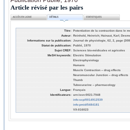
Article révisé par les pairs
ACCÈS EN LIGNE
DÉTAILS
STATISTIQUES
Titre:
Potentiation de la contraction dans le m
Auteur:
Reinhold, Heinrich; Hainaut, Karl; Des
Informations sur la publication:
Journal de physiologie, 62, 2, page (308
Statut de publication:
Publié, 1970
Sujet CREF:
Sciences bio-médicales et agricoles
MeSH keywords:
Electric Stimulation
Electrophysiology
Humans
Muscle Contraction -- drug effects
Neuromuscular Junction -- drug effects
Thumb
Tubocurarine -- pharmacology
Langue:
Français
Identificateurs:
urn:issn:0021-7948
info:scp/0014912539
info:pmid/5484181
VX-016023