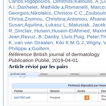
Carlos
;Rigopoulos, Dimitrios
;Katoulis, A.
;L
A.I.
;Daxhelet, Mathilde
;Romanelli, Marco
Georgios
;Nikolakis, Christos C.C.
;Zoubouli
Chrisa
;Zisimou, Christina
;Antoniou, Afsane
Susan
;Aquilina, Łukasz L.
;Matusiak, Jacek
R.
;Sinclair, Husein
;Husein-ElAhmed, Maxim
Jean
;Revuz, B.
;Danby, Lluís
;Puig, Peter
;Th
K.
;van van Straalen, Kiki K.M.G.J.
;Wigny, 
Philippe
;Guillem,
Référence
British journal of dermatology
Publication
Publié, 2019-04-01
Article révisé par les pairs
ACCÈS EN LIGNE
DÉTAILS
CONTENU
STATI
Fichier(s) déposé(s) par l'enc
Fichier
Version
Accès
Des
Œuv
bjd17927.pdf
Postprint
l'œ