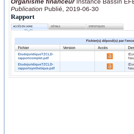
Organisme financeur
Instance Bassin EF
Publication
Publié, 2019-06-30
Rapport
ACCÈS EN LIGNE
DÉTAILS
STATISTIQUES
Fichier(s) déposé(s) par l'enc
Fichier
Version
Accès
Des
EtudejuridiqueTZCLD-
Œuv
rapportcomplet.pdf
l'œ
EtudejuridiqueTZCLD-
Œuv
rapportsynthetique.pdf
l'œ