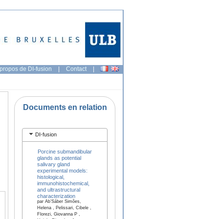
propos de DI-fusion
|
Contact
|
Documents en relation
DI-fusion
Porcine submandibular
glands as potential
salivary gland
experimental models:
histological,
immunohistochemical,
and ultrastructural
characterization
par Ab’Sáber Simões,
Helena , Pelissari, Cibele ,
Florezi, Giovanna P ,