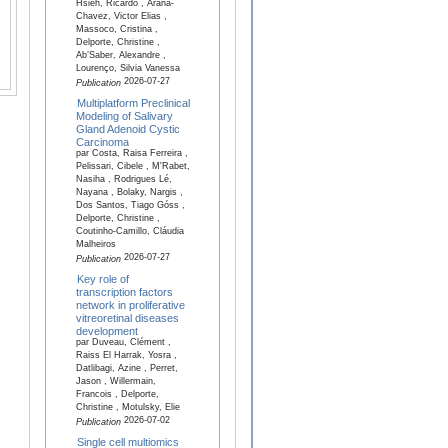
Hsieh, Ricardo , Arana-
Chavez, Victor Elias ,
Massoco, Cristina ,
Delporte, Christine ,
Ab’Saber, Alexandre ,
Lourenço, Silvia Vanessa
2026-07-27
Publication
Multiplatform Preclinical
Modeling of Salivary
Gland Adenoid Cystic
Carcinoma
par Costa, Raisa Ferreira ,
Pelissari, Cibele , M'Rabet,
Nasiha , Rodrigues Lé,
Nayana , Bolaky, Nargis ,
Dos Santos, Tiago Góss ,
Delporte, Christine ,
Coutinho-Camillo, Cláudia
Malheiros
2026-07-27
Publication
Key role of
transcription factors
network in proliferative
vitreoretinal diseases
development
par Duveau, Clément ,
Raiss El Harrak, Yosra ,
Datlibagi, Azine , Perret,
Jason , Willermain,
Francois , Delporte,
Christine , Motulsky, Elie
2026-07-02
Publication
Single cell multiomics