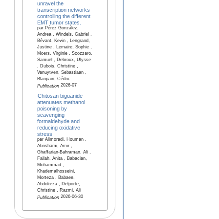
unravel the
transcription networks
controlling the different
EMT tumor states.
par Pérez González,
Andrea , Windels, Gabriel ,
Bévant, Kevin , Lengrand,
Justine , Lemaire, Sophie ,
Moers, Virginie , Scozzaro,
Samuel , Debroux, Ulysse
, Dubois, Christine ,
Vanuytven, Sebastiaan ,
Blanpain, Cédric
2026-07
Publication
Chitosan biguanide
attenuates methanol
poisoning by
scavenging
formaldehyde and
reducing oxidative
stress
par Alimoradi, Houman ,
Abrishami, Amir ,
Ghaffarian-Bahraman, Ali ,
Fallah, Anita , Babacian,
Mohammad ,
Khademalhosseini,
Morteza , Babaee,
Abdolreza , Delporte,
Christine , Razmi, Ali
2026-06-30
Publication