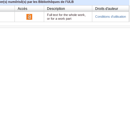
ier(s) numérisé(s) par les Bibliothèques de l'ULB
Accès
Description
Droits d'auteur
Full text for the whole work,
Conditions d'utilisation
or for a work part