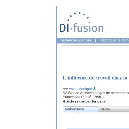
Recherche avancée
|
Historique de rec
L'influence du travail chez l
par
Asiel, Monique
Référence
Archives belges de médecine so
Publication
Publié, 1958-11
Article révisé par les pairs
ACCÈS EN LIGNE
DÉTAILS