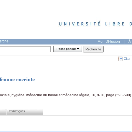
herche
Mon DI-fusion
|
À 
Passe-partout
Citer
a femme enceinte
ciale, hygiène, médecine du travail et médecine légale, 16, 9-10, page (593-599)
STATISTIQUES