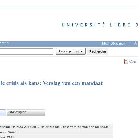
herche
Mon DI-fusion
|
À 
Passe-partout
Citer
e crisis als kans: Verslag van een mandaat
STATISTIQUES
ademia Belgica 2012-2017 De crisis als kans: Verslag van een mandaat
acke, Wouter
blié, 2018