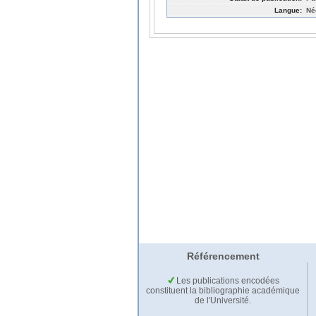
Langue:
Né
Référencement
Les publications encodées
constituent la bibliographie académique
de l'Université.