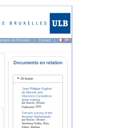
propos de DI-fusion
|
Contact
|
Documents en relation
DI-fusion
Jean Philippe Eugène
de Merode and
Vincenzo Coronelli on
globe making
par Bracke, Wouter
2020
Publication
Ferraris survey of the
Austrian Netherlands
par Bracke, Wouter ,
Sponberg Pedley, Mary ,
Edney, Mathew