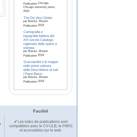
Chicago,
Publication
Chicago university press,
2020
The Da Vinci Globe
par Bracke, Wouter
2019
Publication
Cartografia e
topografia italiana del
XVI secolo:Catalogo
ragionato delle opere a
stampa
par Bracke, Wouter
2019
Publication
Guicciardini e le mappe
nelle prime edizioni
della Descrittione di tutti
i Paesi Bassi
par Bracke, Wouter
2018
Publication
Facilité
Les listes de publications sont
u
compatibles avec le CV-ULB, le FNRS
et accessibles sur le web.