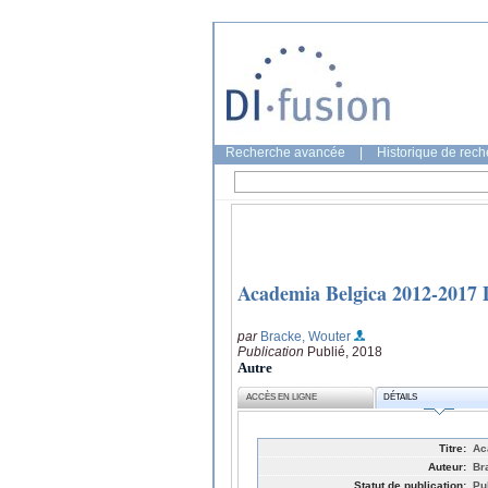
Recherche avancée
|
Historique de rec
Academia Belgica 2012-2017 D
par
Bracke, Wouter
Publication
Publié, 2018
Autre
ACCÈS EN LIGNE
DÉTAILS
Titre:
Ac
Auteur:
Br
Statut de publication:
Pu