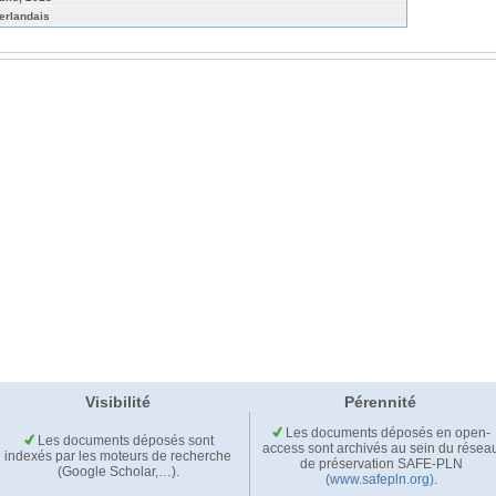
erlandais
Visibilité
Pérennité
Les documents déposés en open-
Les documents déposés sont
access sont archivés au sein du résea
indexés par les moteurs de recherche
de préservation SAFE-PLN
(Google Scholar,…).
(www.safepln.org)
.