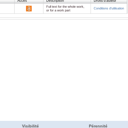
Accès
Description
Droits d'auteur
Full text for the whole work,
Conditions d'utilisation
or for a work part
Visibilité
Pérennité