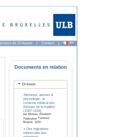
propos de DI-fusion
|
Contact
|
Documents en relation
DI-fusion
Eléments, atomes &
physiologie : le
contexte médical des
théories de la matière
(1567-1634)
par Moreau, Elisabeth
Turnhout,
Publication
Brepols, 2029
« Des migrations
minuscules aux
migrations