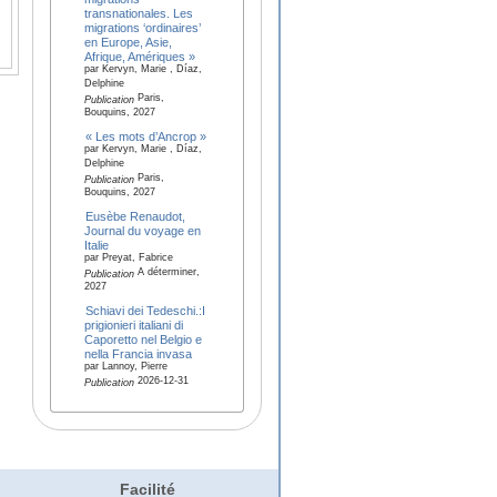
transnationales. Les
migrations ‘ordinaires’
en Europe, Asie,
Afrique, Amériques »
par Kervyn, Marie , Díaz,
Delphine
Paris,
Publication
Bouquins, 2027
« Les mots d’Ancrop »
par Kervyn, Marie , Díaz,
Delphine
Paris,
Publication
Bouquins, 2027
Eusèbe Renaudot,
Journal du voyage en
Italie
par Preyat, Fabrice
A déterminer,
Publication
2027
Schiavi dei Tedeschi.:I
prigionieri italiani di
Caporetto nel Belgio e
nella Francia invasa
par Lannoy, Pierre
2026-12-31
Publication
Facilité