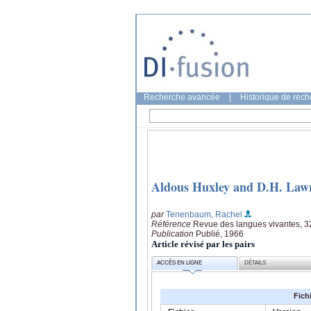
Recherche avancée
|
Historique de rec
Aldous Huxley and D.H. Law
par
Tenenbaum, Rachel
Référence
Revue des langues vivantes, 3
Publication
Publié, 1966
Article révisé par les pairs
ACCÈS EN LIGNE
DÉTAILS
Fich