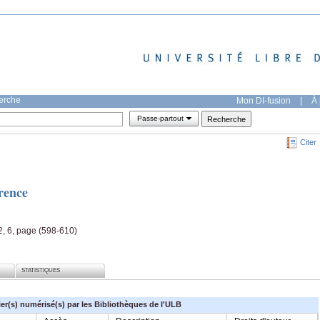
herche
Mon DI-fusion
|
À 
Passe-partout
Citer
rence
2, 6, page (598-610)
STATISTIQUES
ier(s) numérisé(s) par les Bibliothèques de l'ULB