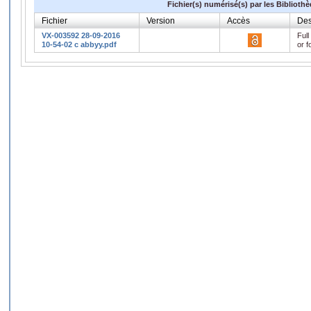
Fichier(s) numérisé(s) par les Biblioth
Fichier
Version
Accès
Des
VX-003592 28-09-2016
Full
10-54-02 c abbyy.pdf
or f