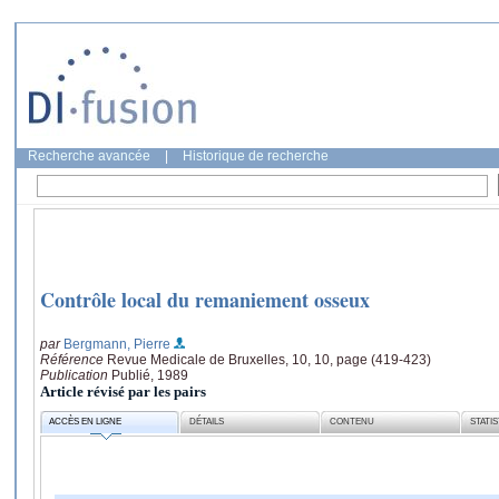
Recherche avancée
|
Historique de recherche
Contrôle local du remaniement osseux
par
Bergmann, Pierre
Référence
Revue Medicale de Bruxelles, 10, 10, page (419-423)
Publication
Publié, 1989
Article révisé par les pairs
ACCÈS EN LIGNE
DÉTAILS
CONTENU
STATI