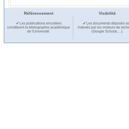
Référencement
Visibilité
Les publications encodées
Les documents déposés so
constituent la bibliographie académique
indexés par les moteurs de rech
de l'Université.
(Google Scholar,…).