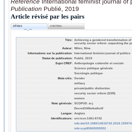
Référence
International feminist journal of p
Publication
Publié, 2019
Article révisé par les pairs
DÉTAILS
CONTENU
Titre:
Achieving a gendered transformation of t
security sector reform: unpacking the 
Auteur:
Wilen, Nina
Informations sur la publication:
International feminist journal of politics
Statut de publication:
Publié, 2019
Sujet CREF:
Anthropologie culturelle et sociale
Science politique générale
Sociologie politique
Mots-clés:
Gender
military
private/public distinction
security sector reform (SSR)
women
Note générale:
SCOPUS: ar.j
DecretOANoAutActif
Langue:
Anglais
Identificateurs:
urn:issn:1461-6742
info:doi/10.1080/14616742.2018.155974
info:scp/85065055552