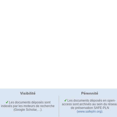
Visibilité
Pérennité
Les documents déposés en open-
Les documents déposés sont
access sont archivés au sein du résea
indexés par les moteurs de recherche
de préservation SAFE-PLN
(Google Scholar,…).
(www.safepln.org)
.