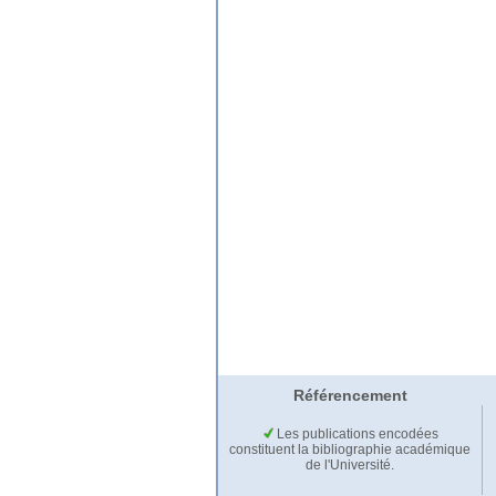
Référencement
Les publications encodées
constituent la bibliographie académique
de l'Université.