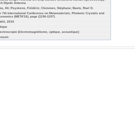
ch Dipole Antenna
za, Ali; Peyskens, Frédéric; Clemmen, Stéphane; Baets, Roel G.
e 7th International Conference on Metamaterials, Photonic Crystals and
asmonics (META'16), page (1196-1197)
blié, 2016
tique
ectroscopie [électromagnétisme, optique, acoustique]
ançais