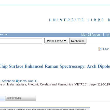
herche
Mon DI-fusion
|
À 
Passe-partout
Citer
Chip Surface Enhanced Raman Spectroscopy: Arch Dipole
, Stéphane
;Baets, Roel G.
ce on Metamaterials, Photonic Crystals and Plasmonics (META'16), page (1196-119
STATISTIQUES
wards Single Antenna On-Chip Surface Enhanced Raman Spectroscopy: