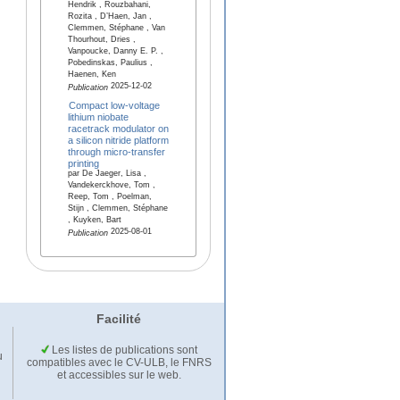
Hendrik , Rouzbahani,
Rozita , D’Haen, Jan ,
Clemmen, Stéphane , Van
Thourhout, Dries ,
Vanpoucke, Danny E. P. ,
Pobedinskas, Paulius ,
Haenen, Ken
2025-12-02
Publication
Compact low-voltage
lithium niobate
racetrack modulator on
a silicon nitride platform
through micro-transfer
printing
par De Jaeger, Lisa ,
Vandekerckhove, Tom ,
Reep, Tom , Poelman,
Stijn , Clemmen, Stéphane
, Kuyken, Bart
2025-08-01
Publication
Facilité
Les listes de publications sont
u
compatibles avec le CV-ULB, le FNRS
et accessibles sur le web.