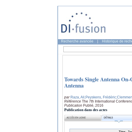
Recherche avancée
|
Historique de rec
Towards Single Antenna On-
Antenna
par
Raza, Ali
;Peyskens, Frédéric
;Clemmen
Référence
The 7th International Conferen
Publication
Publié, 2016
Publication dans des actes
ACCÈS EN LIGNE
DÉTAILS
Titre:
To