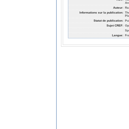
Ar
Auteur:
Ra
Informations sur la publication:
Th
Pl
Statut de publication:
Pu
Sujet CREF:
Op
Sp
Langue:
Fr