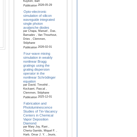
Kuyken, Bart
2026-05-29
Publication
Opto-electronic
simulation of silicon
waveguide integrated
single photon
avalanche diodes
par Chapa, Manuel , Das,
Bamadev , Van Thourhout,
Dries , Clemmen,
Stéphane
2026-02-01
Publication
Four-wave mixing
simulation in weakly
nonlinear Bragg
gratings using the
grating dispersion
operator in the
nonlinear Schrödinger
equation
par David, Timothé ,
Kockaert, Pascal ,
Clemmen, Stéphane
2025-12-01
Publication
Fabrication and
Photoluminescence
Studies of Tin-Vacancy
Centers in Chemical
Vapor Deposition
Diamond
par Mary Joy, Rani ,
Cherta Garrido, Miquel F. ,
Harb, Omar J. Y. , Jeuris,