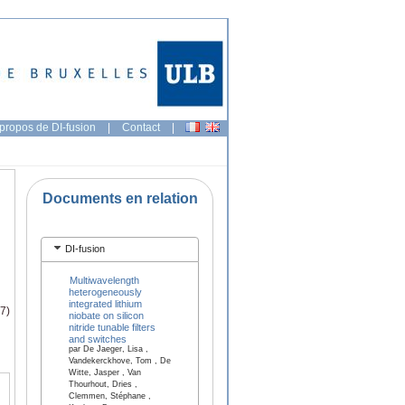
propos de DI-fusion
|
Contact
|
Documents en relation
DI-fusion
Multiwavelength
heterogeneously
integrated lithium
7)
niobate on silicon
nitride tunable filters
and switches
par De Jaeger, Lisa ,
Vandekerckhove, Tom , De
Witte, Jasper , Van
Thourhout, Dries ,
Clemmen, Stéphane ,