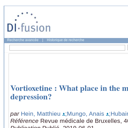
Recherche avancée
|
Historique de recherche
Vortioxetine : What place in the
depression?
par
Hein, Matthieu
;Mungo, Anais
;Hubai
Référence
Revue médicale de Bruxelles, 4
Publication
Publié, 2019-06-01