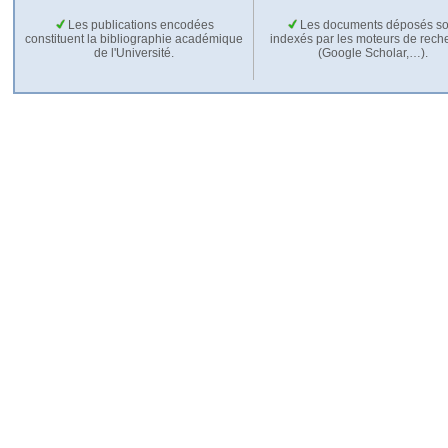
Les publications encodées
Les documents déposés so
constituent la bibliographie académique
indexés par les moteurs de rech
de l'Université.
(Google Scholar,…).