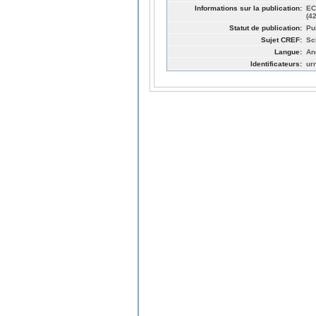
Informations sur la publication:
EC
(42
Statut de publication:
Pu
Sujet CREF:
Sc
Langue:
An
Identificateurs:
ur