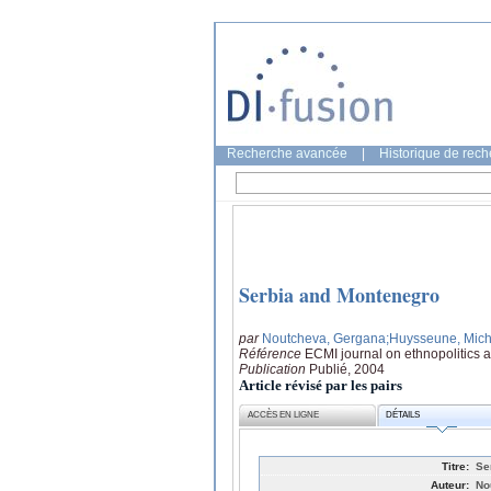
Recherche avancée
|
Historique de rec
Serbia and Montenegro
par
Noutcheva, Gergana
;Huysseune, Mich
Référence
ECMI journal on ethnopolitics a
Publication
Publié, 2004
Article révisé par les pairs
ACCÈS EN LIGNE
DÉTAILS
Titre:
Se
Auteur:
No