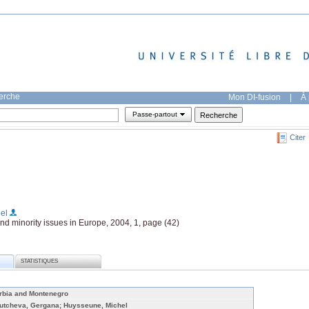
herche
Mon DI-fusion
|
À 
Passe-partout
Citer
el
nd minority issues in Europe, 2004, 1, page (42)
STATISTIQUES
rbia and Montenegro
utcheva, Gergana; Huysseune, Michel