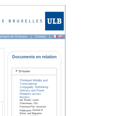
propos de DI-fusion
|
Contact
|
Documents en relation
DI-fusion
Privileged Mobility and
Transnational
Conjugality: Rethinking
Intimacy and Power
Relations across
Borders
par Sizaire, Laure ,
Chaveneau, Clio ,
Fresnoza-Flot, Asuncion
Journal of
Publication
Ethnic and Migration