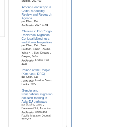
Studies, 2027-03
African Foodscape in
China: A Scoping
Review and Research
Agenda
par Chen, Cai
2027-01-01
Publication
Chinese in DR Congo:
Reciprocal Migration,
Conjugal Mixedness,
and Power Inequalities
par Chen, Cai , Tran
Sautede, Emilie , Zoubir,
Yahia H. , Sun, Degang ,
Gaspar, Sofia
Leiden, Brill,
Publication
2027
Palace of the People
(Kinshasa, DRC)
par Chen, Cai
London, Verso
Publication
Books, 2027
Gender and
transnational migration
decision-making in
Asia-EU pathways
par Sizaire, Laure ,
Fresnoza-Flot, Asuncion
Asian and
Publication
Pacific Migration Journal,
2026-12