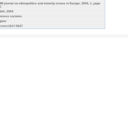
MI journal on ethnopolitics and minority issues in Europe, 2004, 1, page
)
blié, 2004
iences sociales
glais
n:issn:1617-5247