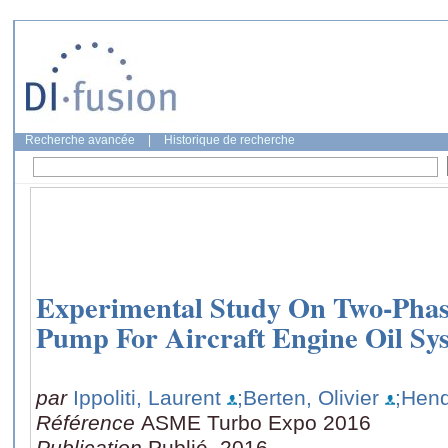
Recherche avancée
|
Historique de recherche
Experimental Study On Two-Phas
Pump For Aircraft Engine Oil Sy
par
Ippoliti, Laurent
;Berten, Olivier
;Hend
Référence
ASME Turbo Expo 2016
Publication
Publié, 2016