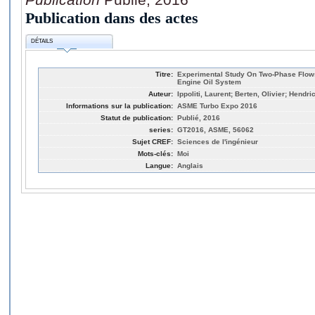
Publication dans des actes
DÉTAILS
Titre:
Experimental Study On Two-Phase Flows
Engine Oil System
Auteur:
Ippoliti, Laurent; Berten, Olivier; Hendri
Informations sur la publication:
ASME Turbo Expo 2016
Statut de publication:
Publié, 2016
series:
GT2016, ASME, 56062
Sujet CREF:
Sciences de l'ingénieur
Mots-clés:
Moi
Langue:
Anglais