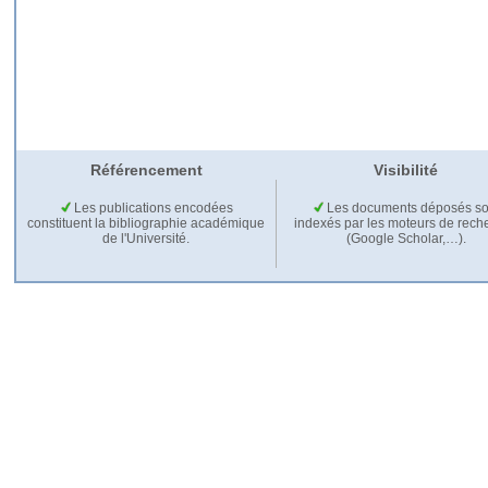
Référencement
Visibilité
Les publications encodées
Les documents déposés so
constituent la bibliographie académique
indexés par les moteurs de rech
de l'Université.
(Google Scholar,…).