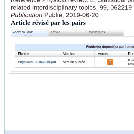
related interdisciplinary topics, 99, 062219
Publication
Publié, 2019-06-20
Article révisé par les pairs
ACCÈS EN LIGNE
DÉTAILS
STATISTIQUES
Fichier(s) déposé(s) par l'enc
Fichier
Version
Accès
Des
Œuv
PhysRevE.99.062219.pdf
Version publiée
l'œ