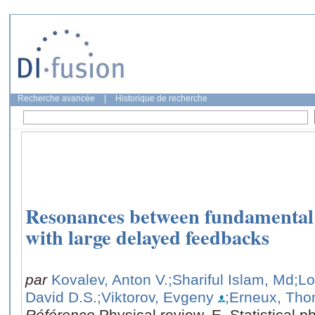
Recherche avancée
|
Historique de recherche
Resonances between fundamental f
with large delayed feedbacks
par
Kovalev, Anton V.
;Shariful Islam, Md
;L
David D.S.
;Viktorov, Evgeny
;Erneux, Th
Référence
Physical review. E, Statistical p