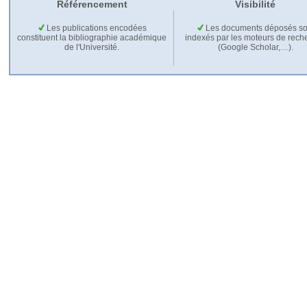
Référencement
Visibilité
Les publications encodées
Les documents déposés so
constituent la bibliographie académique
indexés par les moteurs de rech
de l'Université.
(Google Scholar,…).