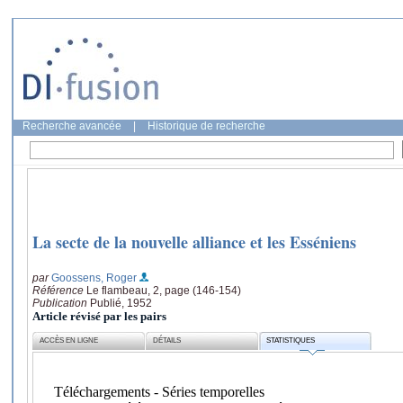
Recherche avancée
|
Historique de recherche
La secte de la nouvelle alliance et les Esséniens
par
Goossens, Roger
Référence
Le flambeau, 2, page (146-154)
Publication
Publié, 1952
Article révisé par les pairs
ACCÈS EN LIGNE
DÉTAILS
STATISTIQUES