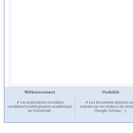
Référencement
Visibilité
Les publications encodées
Les documents déposés so
constituent la bibliographie académique
indexés par les moteurs de rech
de l'Université.
(Google Scholar,…).