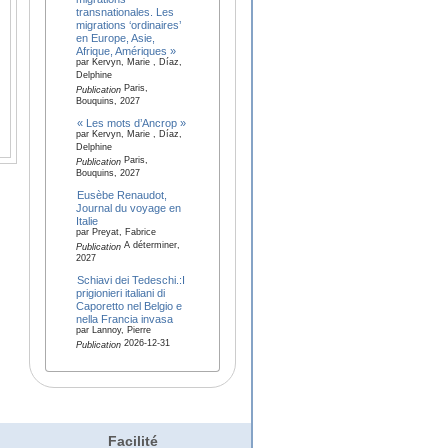
transnationales. Les
migrations ‘ordinaires’
en Europe, Asie,
Afrique, Amériques »
par Kervyn, Marie , Díaz,
Delphine
Paris,
Publication
Bouquins, 2027
« Les mots d’Ancrop »
par Kervyn, Marie , Díaz,
Delphine
Paris,
Publication
Bouquins, 2027
Eusèbe Renaudot,
Journal du voyage en
Italie
par Preyat, Fabrice
A déterminer,
Publication
2027
Schiavi dei Tedeschi.:I
prigionieri italiani di
Caporetto nel Belgio e
nella Francia invasa
par Lannoy, Pierre
2026-12-31
Publication
Facilité