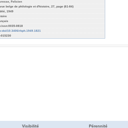
vresse, Felicien
vue belge de philologie et d'histoire, 27, page (61-84)
blié, 1949
stoire
ançais
n:issn:0035-0818
fo:doi/10.3406/rbph.1949.1821
-015230
Visibilité
Pérennité