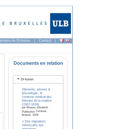
propos de DI-fusion
|
Contact
|
Documents en relation
DI-fusion
Eléments, atomes &
physiologie : le
contexte médical des
théories de la matière
(1567-1634)
par Moreau, Elisabeth
Turnhout,
Publication
Brepols, 2029
« Des migrations
minuscules aux
migrations