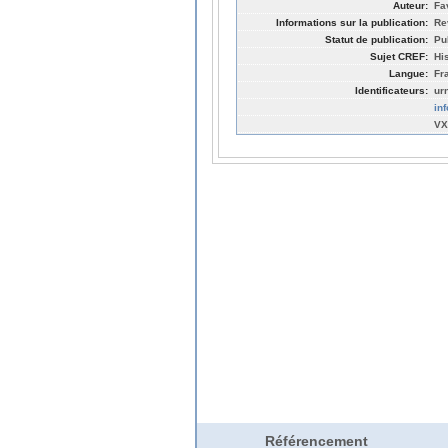
Auteur:
Fa
Informations sur la publication:
Re
Statut de publication:
Pu
Sujet CREF:
Hi
Langue:
Fr
Identificateurs:
ur
in
VX
Référencement