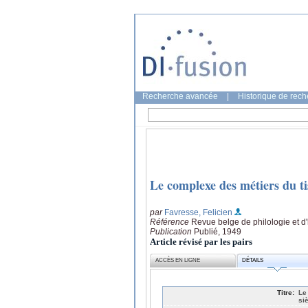
Recherche avancée
|
Historique de rec
Le complexe des métiers du ti
par
Favresse, Felicien
Référence
Revue belge de philologie et d'
Publication
Publié, 1949
Article révisé par les pairs
ACCÈS EN LIGNE
DÉTAILS
Titre:
Le
si