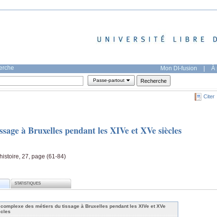
herche
Mon DI-fusion
|
À 
Passe-partout
Citer
ssage à Bruxelles pendant les XIVe et XVe siècles
histoire, 27, page (61-84)
STATISTIQUES
 complexe des métiers du tissage à Bruxelles pendant les XIVe et XVe
ècles