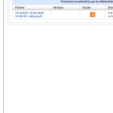
Fichier(s) numérisé(s) par les Biblioth
Fichier
Version
Accès
Des
VX-015217 19-02-2020
Full
14-56-32 c abbyy.pdf
or f