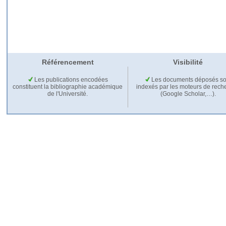
Référencement
Visibilité
Les publications encodées
Les documents déposés so
constituent la bibliographie académique
indexés par les moteurs de rech
de l'Université.
(Google Scholar,…).