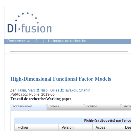
Recherche avancée
|
Historique de recherche
High-Dimensional Functional Factor Models
par
Hallin, Marc
;Nisol, Gilles
;Tavakoli, Shahin
Publication
Publié, 2019-06
Travail de recherche/Working paper
ACCÈS EN LIGNE
DÉTAILS
CONTENU
STATI
Fichier(s) déposé(s) par l'enc
Fichier
Version
Accès
Des