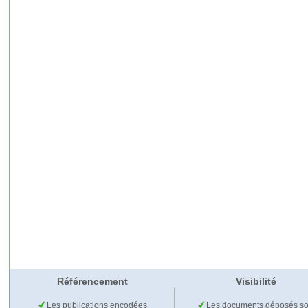
Référencement
Visibilité
Les publications encodées
Les documents déposés so