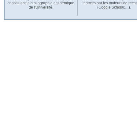
constituent la bibliographie académique
indexés par les moteurs de rech
de l'Université.
(Google Scholar,…).