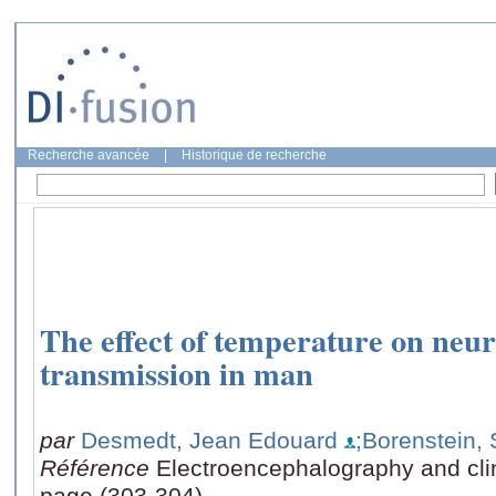
Recherche avancée
|
Historique de recherche
The effect of temperature on ne
transmission in man
par
Desmedt, Jean Edouard
;Borenstein,
Référence
Electroencephalography and clin
page (303-304)